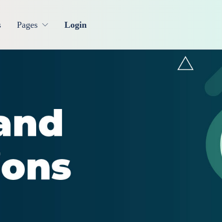
s
Pages
Login