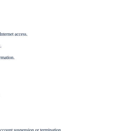
Internet access.
.
rmation.
;
 account suspension or termination.